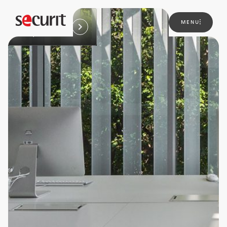
Ir para
MENU
Corporativos
Sobre
nós
Soluções
Novidades
Projetos
Contato